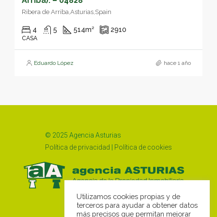
Arriba). – 04828
Ribera de Arriba,Asturias,Spain
4
5
514
m²
2910
CASA
Eduardo López
hace 1 año
© 2025 Agencia Asturias
Política de privacidad
|
Política de cookies
Utilizamos cookies propias y de
terceros para ayudar a obtener datos
más precisos que permitan mejorar