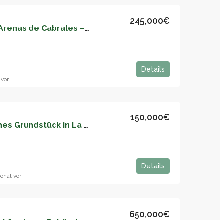
245,000€
Haus zu verkaufen in Arenas de Cabrales – 05161
Details
 vor
150,000€
Geräumiges städtisches Grundstück in La Felguera – Investitionsmöglichkeit – 05160
Details
onat vor
650,000€