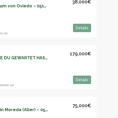
38,000€
Büroverkauf im Zentrum von Oviedo – 05186
Details
en vor
179,000€
DIE WOHNUNG, AUF DIE DU GEWARTET HAST – 05179
Details
ochen vor
75,000€
Renovierte Wohnung in Moreda (Aller) – 05174