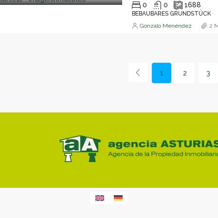
0
0
1688
BEBAUBARES GRUNDSTÜCK
Gonzalo Menéndez
2 M
1
2
3