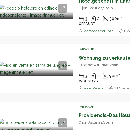
Gijón,Asturias,Spain
3
2
500
m²
GEBÄUDE
Mercedes del Pozo
1 M
VERKAUF
Langreo,Asturias,Spain
3
1
90
m²
WOHNUNG
Sonia Pereira
2 Monaten
VERKAUF
Gijón,Asturias,Spain