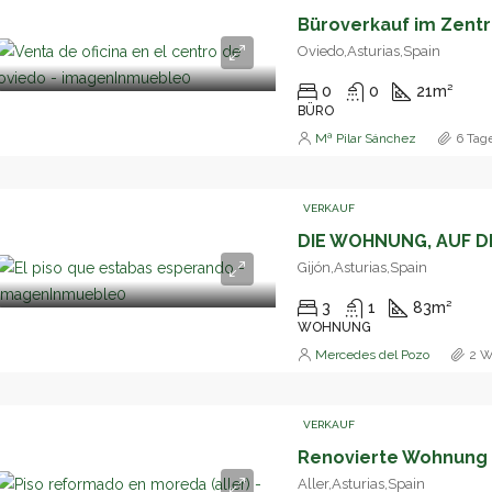
Oviedo,Asturias,Spain
0
0
21
m²
BÜRO
Mª Pilar Sánchez
6 Tag
VERKAUF
Gijón,Asturias,Spain
3
1
83
m²
WOHNUNG
Mercedes del Pozo
2 W
VERKAUF
Aller,Asturias,Spain