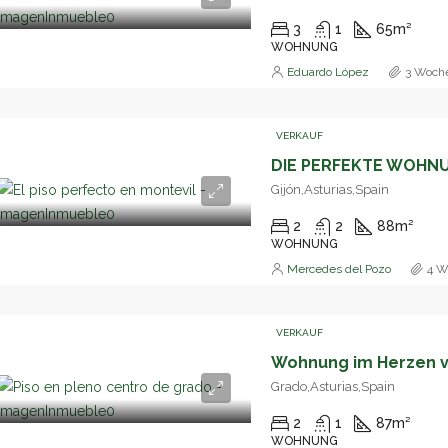
3
1
65
m²
WOHNUNG
Eduardo López
3 Woche
VERKAUF
Gijón,Asturias,Spain
2
2
88
m²
WOHNUNG
Mercedes del Pozo
4 W
VERKAUF
Wohnung im Herzen v
Grado,Asturias,Spain
2
1
87
m²
WOHNUNG