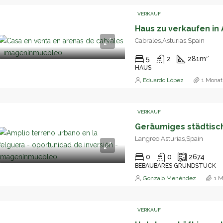
VERKAUF
Cabrales,Asturias,Spain
5
2
281
m²
HAUS
Eduardo López
1 Monat
VERKAUF
Langreo,Asturias,Spain
0
0
2674
BEBAUBARES GRUNDSTÜCK
Gonzalo Menéndez
1 M
VERKAUF