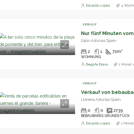
Eduardo López
4 Woche
VERKAUF
Gijón,Asturias,Spain
2
1
72
m²
WOHNUNG
Begoña Bravo
1 Monat v
VERKAUF
Llanera,Asturias,Spain
0
0
2739
BEBAUBARES GRUNDSTÜCK
Eduardo López
1 Monat