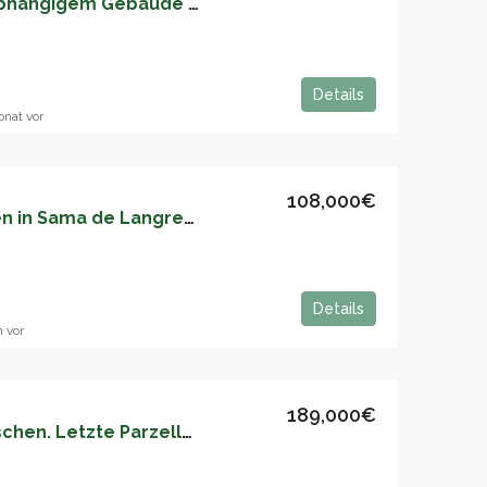
Hotelgeschäft in unabhängigem Gebäude – 05159
Details
onat vor
108,000€
Wohnung zu verkaufen in Sama de Langreo – 05157
Details
 vor
189,000€
Providencia-Das Häuschen. Letzte Parzelle – 05154