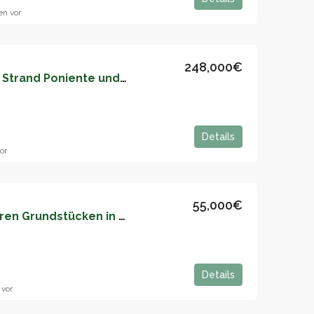
n vor
248,000€
Nur fünf Minuten vom Strand Poniente und dem Zug entfernt. Bereit zum Einziehen – 05166
Details
or
55,000€
Verkauf von bebaubaren Grundstücken in Tuernes el Grande, Llanera – 05163
Details
 vor