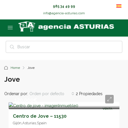
985 34 49 99
info@agencia-asturias.com
Home
Jove
Jove
Ordenar por:
Orden por defecto
2 Propiedades
120,000€
VENTA
Centro de Jove – 11530
Gijón,Asturias,Spain