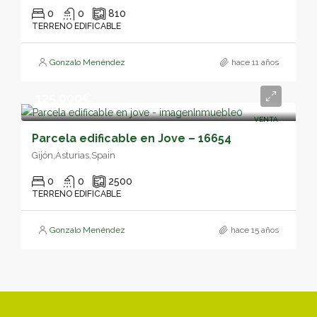
0
0
810
TERRENO EDIFICABLE
Gonzalo Menéndez
hace 11 años
125,000€
VENTA
Parcela edificable en Jove – 16654
Gijón,Asturias,Spain
0
0
2500
TERRENO EDIFICABLE
Gonzalo Menéndez
hace 15 años