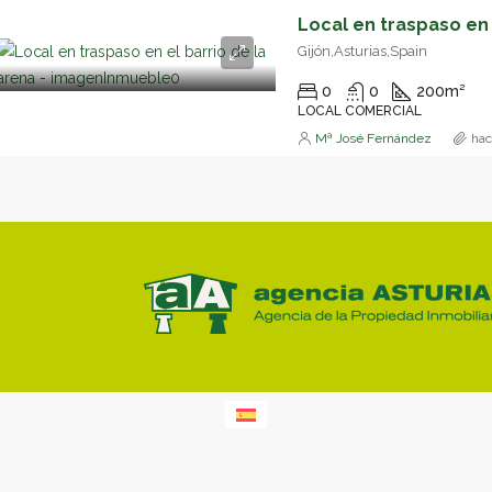
Gijón,Asturias,Spain
0
0
200
m²
LOCAL COMERCIAL
Mª José Fernández
hac