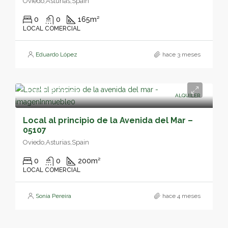
Oviedo,Asturias,Spain
0
0
165
m²
LOCAL COMERCIAL
Eduardo López
hace 3 meses
1,200€/mes
ALQUILER
Local al principio de la Avenida del Mar –
05107
Oviedo,Asturias,Spain
0
0
200
m²
LOCAL COMERCIAL
Sonia Pereira
hace 4 meses