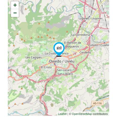
+
−
Leaflet
| ©
OpenStreetMap
contributors