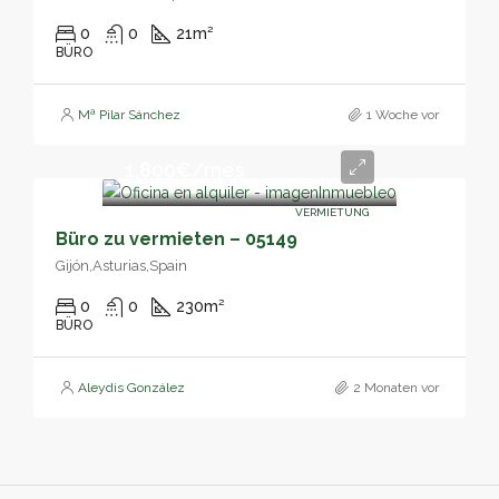
0
0
21
m²
BÜRO
Mª Pilar Sánchez
1 Woche vor
1,800€/mes
VERMIETUNG
Büro zu vermieten – 05149
Gijón,Asturias,Spain
0
0
230
m²
BÜRO
Aleydis González
2 Monaten vor