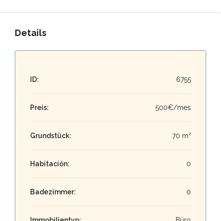
Details
ID:
6755
Preis:
500€/mes
Grundstück:
70 m²
Habitación:
0
Badezimmer:
0
Immobilientyp:
Büro