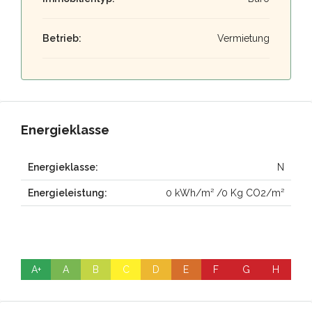
Betrieb:
Vermietung
Energieklasse
Energieklasse:
N
Energieleistung:
0 kWh/m² /0 Kg CO2/m²
A+
A
B
C
D
E
F
G
H