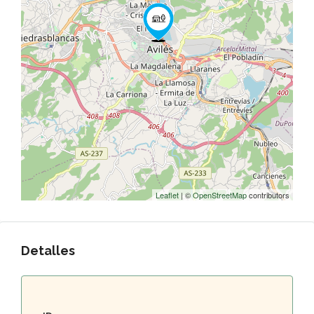
Leaflet
| ©
OpenStreetMap
contributors
Detalles