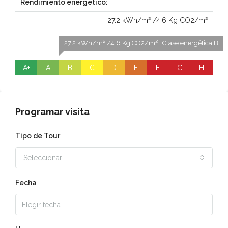
Rendimiento energético:
27.2 kWh/m² /4.6 Kg CO2/m²
27.2 kWh/m² /4.6 Kg CO2/m² | Clase energética B
A+
A
B
C
D
E
F
G
H
Programar visita
Tipo de Tour
Seleccionar
Fecha