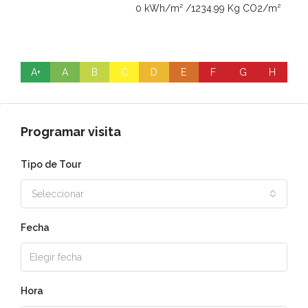
0 kWh/m² /1234.99 Kg CO2/m²
A+
A
B
C
D
E
F
G
H
Programar visita
Tipo de Tour
Seleccionar
Fecha
Hora