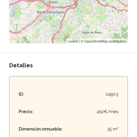
Leaflet
| ©
OpenStreetMap
contributors
Detalles
ID:
04903
Precio:
450€/mes
Dimensión inmueble:
35 m²