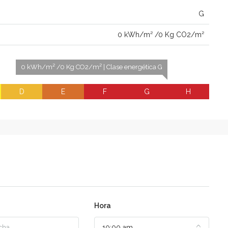
G
0 kWh/m² /0 Kg CO2/m²
0 kWh/m² /0 Kg CO2/m² | Clase energética G
D
E
F
G
H
Hora
10:00 am