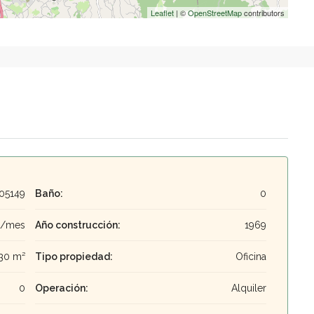
Leaflet
| ©
OpenStreetMap
contributors
05149
Baño:
0
€/mes
Año construcción:
1969
30 m²
Tipo propiedad:
Oficina
0
Operación:
Alquiler