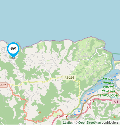
Leaflet
| ©
OpenStreetMap
contributors