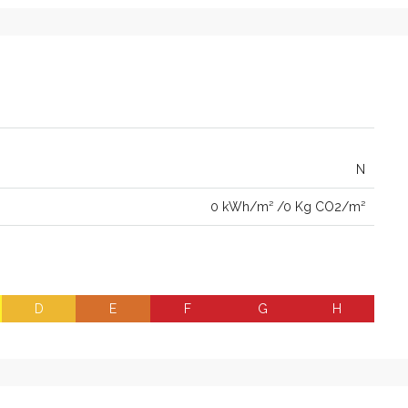
N
0 kWh/m² /0 Kg CO2/m²
D
E
F
G
H