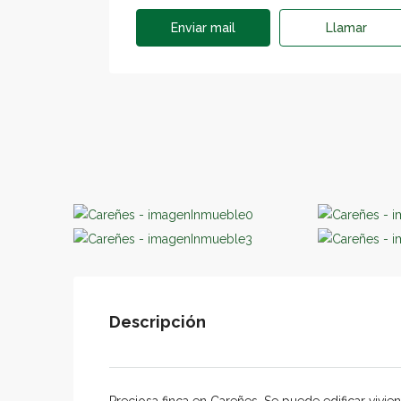
Enviar mail
Llamar
Descripción
Preciosa finca en Careñes. Se puede edificar vivien