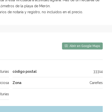
ilómetros de la playa de Merón.
os de notaría y registro, no incluidos en el precio.
Abrir en Google Maps
turias
código postal
33314
iciosa
Zona
Careñes
turias