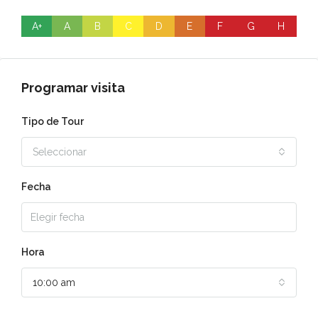
A+
A
B
C
D
E
F
G
H
Programar visita
Tipo de Tour
Seleccionar
Fecha
Hora
10:00 am