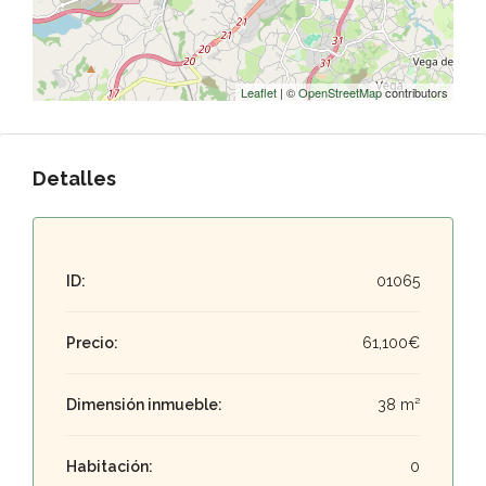
Leaflet
| ©
OpenStreetMap
contributors
Detalles
ID:
01065
Precio:
61,100€
Dimensión inmueble:
38 m²
Habitación:
0