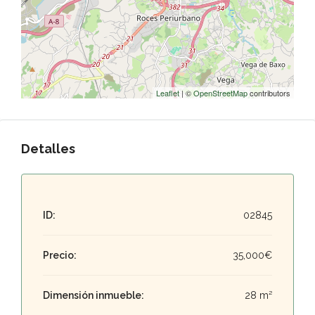
Leaflet
| ©
OpenStreetMap
contributors
Detalles
ID:
02845
Precio:
35,000€
Dimensión inmueble:
28 m²