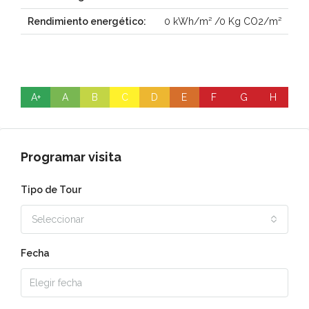
Rendimiento energético:
0 kWh/m² /0 Kg CO2/m²
A+
A
B
C
D
E
F
G
H
Programar visita
Tipo de Tour
Seleccionar
Fecha