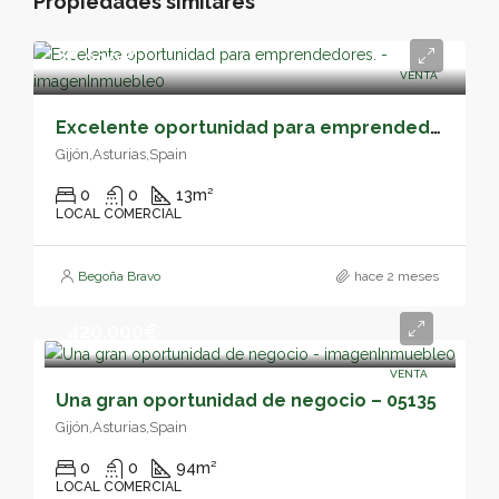
Propiedades similares
26,000€
VENTA
Excelente oportunidad para emprendedores. – 05144
Gijón,Asturias,Spain
0
0
13
m²
LOCAL COMERCIAL
Begoña Bravo
hace 2 meses
420,000€
VENTA
Una gran oportunidad de negocio – 05135
Gijón,Asturias,Spain
0
0
94
m²
LOCAL COMERCIAL