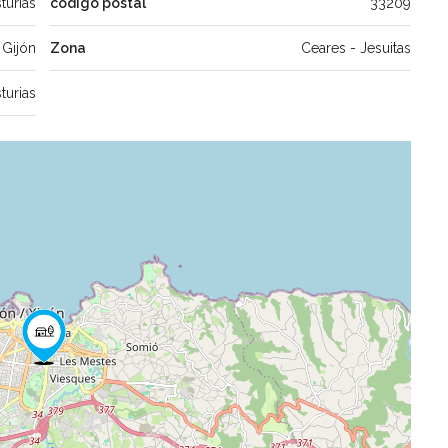
turias
código postal
33209
Gijón
Zona
Ceares - Jesuitas
turias