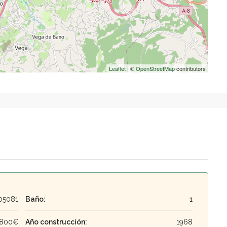
Leaflet
| ©
OpenStreetMap
contributors
05081
Baño:
1
,800€
Año construcción:
1968