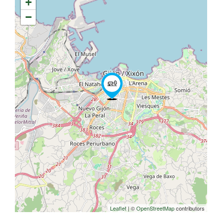
+
−
Leaflet
| ©
OpenStreetMap
contributors