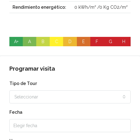
Rendimiento energético:
0 kWh/m² /0 Kg CO2/m²
A+
A
B
C
D
E
F
G
H
Programar visita
Tipo de Tour
Seleccionar
Fecha