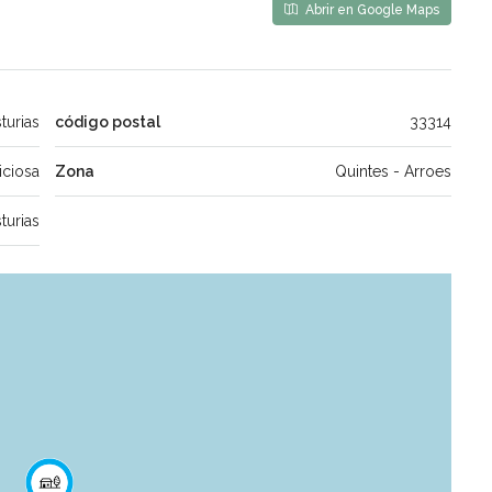
Abrir en Google Maps
turias
código postal
33314
iciosa
Zona
Quintes - Arroes
turias