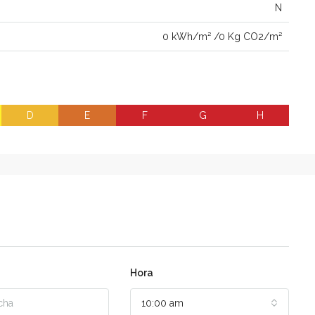
N
0 kWh/m² /0 Kg CO2/m²
D
E
F
G
H
Hora
10:00 am