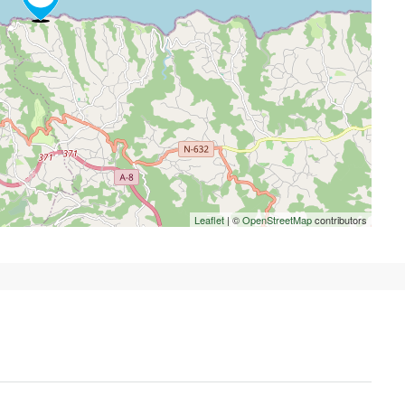
Leaflet
| ©
OpenStreetMap
contributors