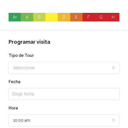
A+
A
B
C
D
E
F
G
H
Programar visita
Tipo de Tour
Seleccionar
Fecha
Hora
10:00 am