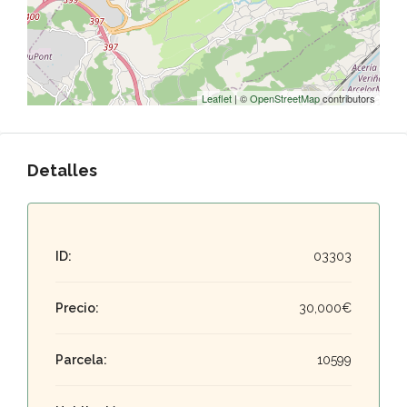
Leaflet
| ©
OpenStreetMap
contributors
Detalles
ID:
03303
Precio:
30,000€
Parcela:
10599