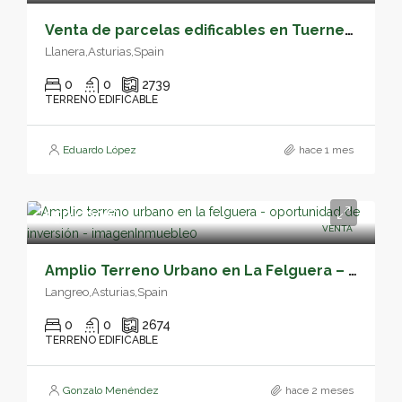
Venta de parcelas edificables en Tuernes el Grande, Llanera – 05163
Llanera,Asturias,Spain
0
0
2739
TERRENO EDIFICABLE
Eduardo López
hace 1 mes
150,000€
VENTA
Amplio Terreno Urbano en La Felguera – Oportunidad de Inversión – 05160
Langreo,Asturias,Spain
0
0
2674
TERRENO EDIFICABLE
Gonzalo Menéndez
hace 2 meses