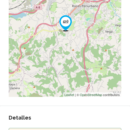
Leaflet
| ©
OpenStreetMap
contributors
Detalles