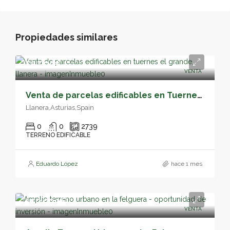
Propiedades similares
55,000€
VENTA
Venta de parcelas edificables en Tuernes el Grande, Llanera – 05163
Llanera,Asturias,Spain
0
0
2739
TERRENO EDIFICABLE
Eduardo López
hace 1 mes
150,000€
VENTA