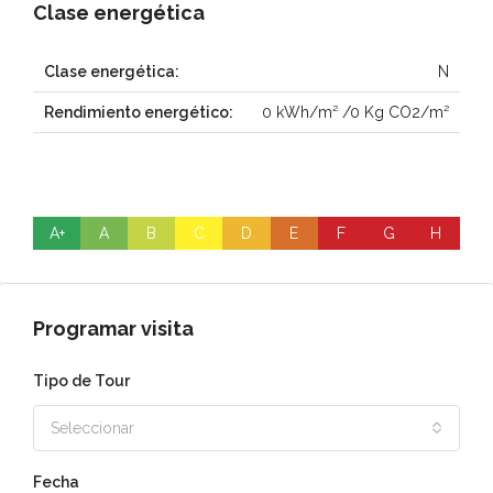
Clase energética
Clase energética:
N
Rendimiento energético:
0 kWh/m² /0 Kg CO2/m²
A+
A
B
C
D
E
F
G
H
Programar visita
Tipo de Tour
Seleccionar
Fecha