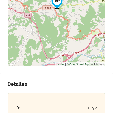
Leaflet
| ©
OpenStreetMap
contributors
Detalles
ID:
02971