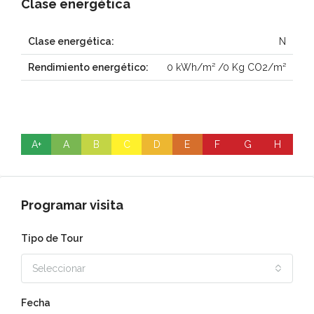
Clase energética
Clase energética:
N
Rendimiento energético:
0 kWh/m² /0 Kg CO2/m²
A+
A
B
C
D
E
F
G
H
Programar visita
Tipo de Tour
Seleccionar
Fecha