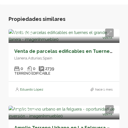
Propiedades similares
55,000€
VENTA
Venta de parcelas edificables en Tuernes el Grande, Llanera – 05163
Llanera,Asturias,Spain
0
0
2739
TERRENO EDIFICABLE
Eduardo López
hace 1 mes
150,000€
VENTA
Amplio Terreno Urbano en La Felguera – Oportunidad de Inversión – 05160