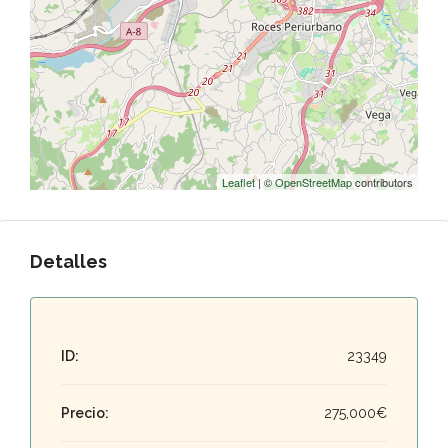
Leaflet
| ©
OpenStreetMap
contributors
Detalles
ID:
23349
Precio:
275,000€