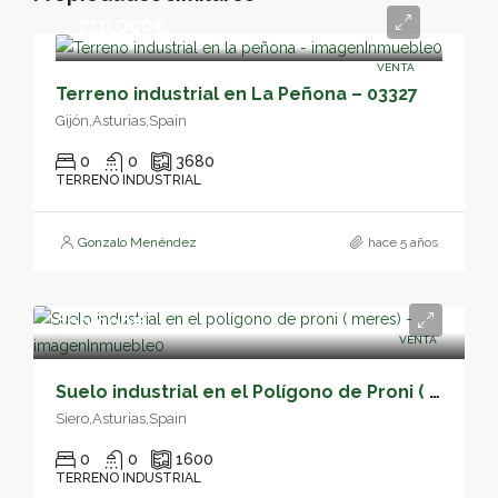
210,000€
VENTA
Terreno industrial en La Peñona – 03327
Gijón,Asturias,Spain
0
0
3680
TERRENO INDUSTRIAL
Gonzalo Menéndez
hace 5 años
300,000€
VENTA
Suelo industrial en el Polígono de Proni ( Meres) – 02172
Siero,Asturias,Spain
0
0
1600
TERRENO INDUSTRIAL