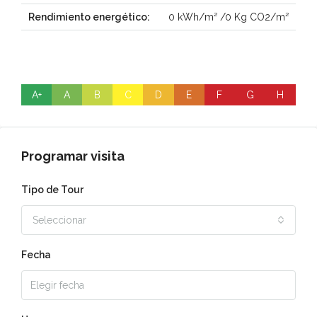
Rendimiento energético:
0 kWh/m² /0 Kg CO2/m²
A+
A
B
C
D
E
F
G
H
Programar visita
Tipo de Tour
Seleccionar
Fecha