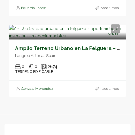
Eduardo López
hace 1 mes
150,000€
VENTA
Amplio Terreno Urbano en La Felguera – Oportunidad de Inversión – 05160
Langreo,Asturias,Spain
0
0
2674
TERRENO EDIFICABLE
Gonzalo Menéndez
hace 1 mes