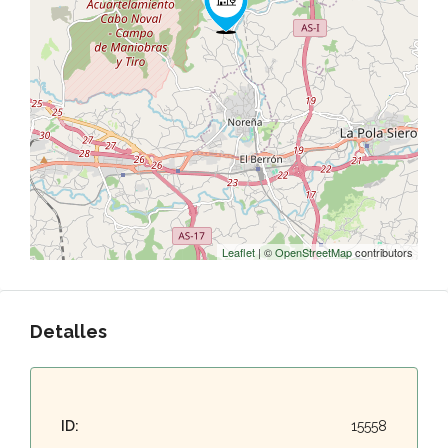
Leaflet
| ©
OpenStreetMap
contributors
Detalles
ID:
15558