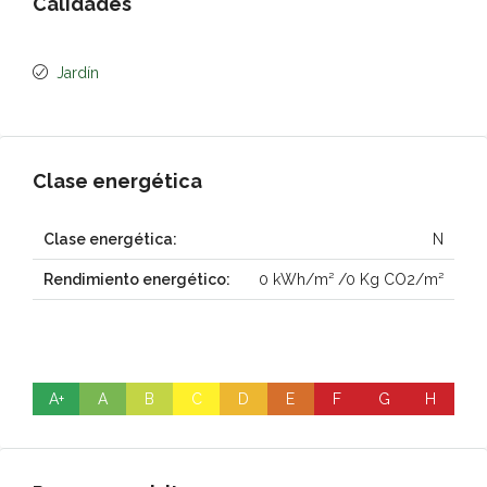
Calidades
Jardín
Clase energética
Clase energética:
N
Rendimiento energético:
0 kWh/m² /0 Kg CO2/m²
A+
A
B
C
D
E
F
G
H