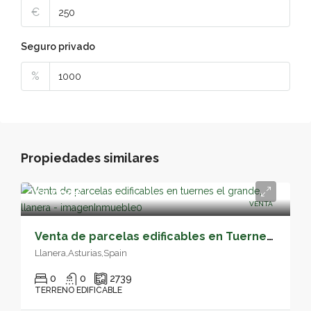
€
Seguro privado
%
Propiedades similares
55,000€
VENTA
Venta de parcelas edificables en Tuernes el Grande, Llanera – 05163
Llanera,Asturias,Spain
0
0
2739
TERRENO EDIFICABLE