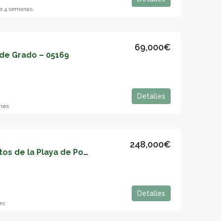
e 4 semanas
69,000€
 de Grado – 05169
Detalles
mes
248,000€
A tan solo cinco minutos de la Playa de Poniente y del tren. Para entrar a vivir – 05166
Detalles
es