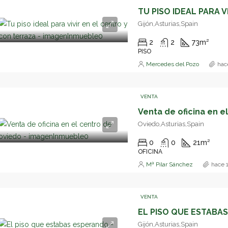
Gijón,Asturias,Spain
2
2
73
m²
PISO
Mercedes del Pozo
hac
VENTA
Oviedo,Asturias,Spain
0
0
21
m²
OFICINA
Mª Pilar Sánchez
hace 
VENTA
EL PISO QUE ESTABAS
Gijón,Asturias,Spain