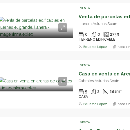
VENTA
Llanera,Asturias,Spain
0
0
2739
TERRENO EDIFICABLE
Eduardo López
hace 1 
VENTA
Cabrales,Asturias,Spain
5
2
281
m²
CASA
Eduardo López
hace 1 
VENTA