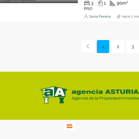
3
1
90
m²
PISO
Sonia Pereira
hace 2 m
1
2
3