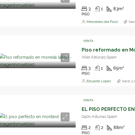
3
1
83
m²
PISO
Mercedes del Pozo
hac
VENTA
Piso reformado en Mo
Aller,Asturias,Spain
3
1
65
m²
PISO
Eduardo López
hace 3
VENTA
EL PISO PERFECTO EN
Gijón,Asturias,Spain
2
2
88
m²
PISO