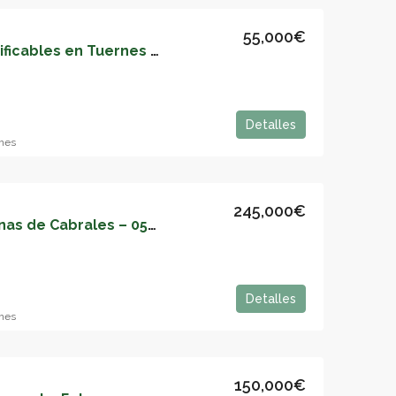
55,000€
Venta de parcelas edificables en Tuernes el Grande, Llanera – 05163
Detalles
mes
245,000€
Casa en venta en Arenas de Cabrales – 05161
Detalles
mes
150,000€