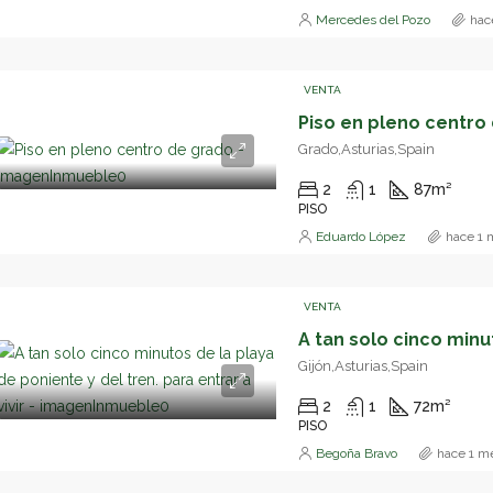
Mercedes del Pozo
hac
VENTA
Piso en pleno centro
Grado,Asturias,Spain
2
1
87
m²
PISO
Eduardo López
hace 1 
VENTA
Gijón,Asturias,Spain
2
1
72
m²
PISO
Begoña Bravo
hace 1 m