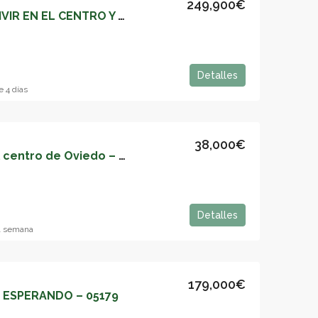
249,900€
TU PISO IDEAL PARA VIVIR EN EL CENTRO Y CON TERRAZA – 05187
Detalles
e 4 días
38,000€
Venta de oficina en el centro de Oviedo – 05186
Detalles
1 semana
179,000€
 ESPERANDO – 05179