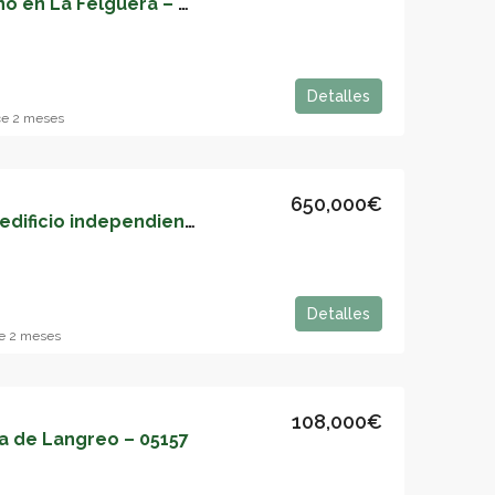
Amplio Terreno Urbano en La Felguera – Oportunidad de Inversión – 05160
Detalles
ce 2 meses
650,000€
Negocio hotelero en edificio independiente – 05159
Detalles
e 2 meses
108,000€
a de Langreo – 05157