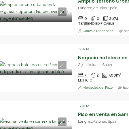
Langreo,Asturias,Spain
0
0
2674
TERRENO EDIFICABLE
Gonzalo Menéndez
ha
VENTA
Gijón,Asturias,Spain
3
2
500
m²
EDIFICIO
Mercedes del Pozo
hac
VENTA
Piso en venta en Sam
Langreo,Asturias,Spain