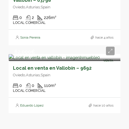
Vallobín – 03798
Oviedo,Asturias,Spain
0
2
226
m²
LOCAL COMERCIAL
Sonia Pereira
hace 4 años
62,000€
VENTA
Local en venta en Vallobín – 9692
Oviedo,Asturias,Spain
0
0
110
m²
LOCAL COMERCIAL
Eduardo López
hace 10 años