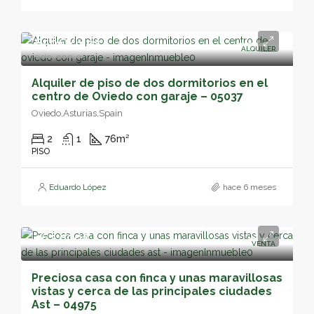
850€/mes
ALQUILER
DESTACADO
Alquiler de piso de dos dormitorios en el
centro de Oviedo con garaje – 05037
Oviedo,Asturias,Spain
2
1
76
m²
PISO
Eduardo López
hace 6 meses
162,000€
VENTA
Preciosa casa con finca y unas maravillosas
vistas y cerca de las principales ciudades
Ast – 04975