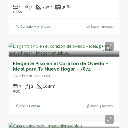
1
1
75
m²
3062
CASA
Gonzalo Menéndez
hace 3 meses
315,000€
VENTA
Elegante Piso en el Corazón de Oviedo –
Ideal para Tu Nuevo Hogar – 7874
Oviedo,Asturias,Spain
3
2
104
m²
PISO
Sonia Pereira
hace 3 meses
190,000€