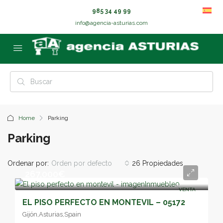
985 34 49 99
info@agencia-asturias.com
Home
Parking
Parking
Ordenar por:
Orden por defecto
26 Propiedades
267,000€
VENTA
EL PISO PERFECTO EN MONTEVIL – 05172
Gijón,Asturias,Spain