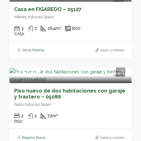
VENTA
Casa en FIGAREDO – 05127
Mieres,Asturias,Spain
3
2
264
m²
800
CASA
Sonia Pereira
hace 3 meses
259,000€
VENTA
Piso nuevo de dos habitaciones con garaje
y trastero – 05086
Gijón,Asturias,Spain
2
2
72
m²
PISO
Begoña Bravo
hace 5 meses