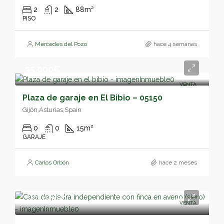
2
2
88
m²
PISO
Mercedes del Pozo
hace 4 semanas
35,000€
VENTA
Plaza de garaje en El Bibio – 05150
Gijón,Asturias,Spain
0
0
15
m²
GARAJE
Carlos Orbón
hace 2 meses
350,000€
VENTA