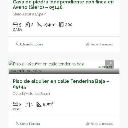
Casa de piedra independiente con finca en
Aveno (Siero) – 05146
Siero,Asturias,Spain
5
2
194
m²
200
CASA
Eduardo López
hace 2 meses
900€/mes
ALQUILER
Piso de alquiler en calle Tenderina Baja –
05145
Oviedo,Asturias,Spain
3
1
90
m²
PISO
Sonia Pereira
hace 2 meses