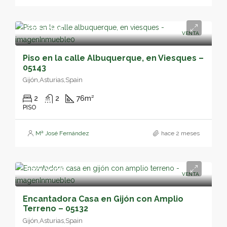
337,500€
VENTA
Piso en la calle Albuquerque, en Viesques –
05143
Gijón,Asturias,Spain
2
2
76
m²
PISO
Mª José Fernández
hace 2 meses
220,000€
VENTA
Encantadora Casa en Gijón con Amplio
Terreno – 05132
Gijón,Asturias,Spain