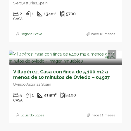
Siero,Asturias,Spain
2
1
134
m²
5700
CASA
Begoña Bravo
hace 10 meses
390,000€
VENTA
Villapérez. Casa con finca de 5.100 m2 a
menos de 10 minutos de Oviedo – 04927
Oviedo,Asturias,Spain
5
1
419
m²
5100
CASA
Eduardo López
hace 12 meses