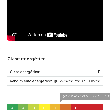
Clase energética
Clase energética:
E
Rendimiento energético:
98 kWh/m² /20 Kg CO2/m²
98 kWh/m² /20 Kg CO2/m² | Cl
A+
A
B
C
D
E
F
G
H