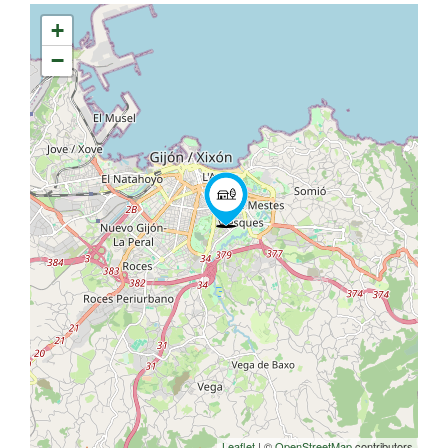
+
−
Leaflet
| ©
OpenStreetMap
contributors