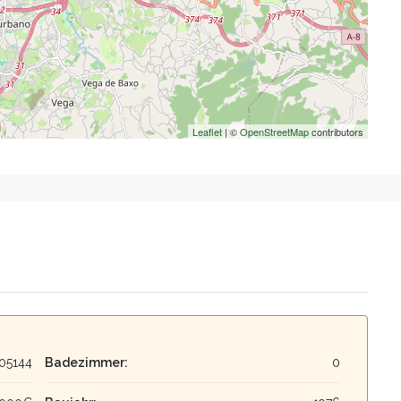
Leaflet
| ©
OpenStreetMap
contributors
05144
Badezimmer:
0