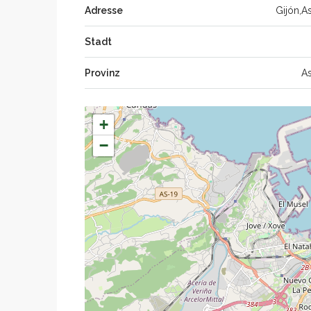
Adresse
Gijón,As
Stadt
Provinz
As
+
−