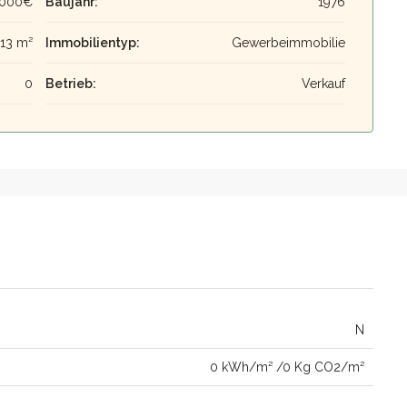
,000€
Baujahr:
1976
13 m²
Immobilientyp:
Gewerbeimmobilie
0
Betrieb:
Verkauf
N
0 kWh/m² /0 Kg CO2/m²