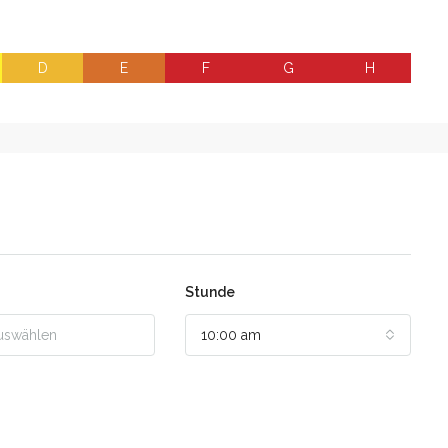
D
E
F
G
H
Stunde
10:00 am