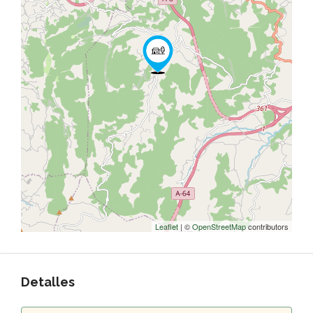
Leaflet
| ©
OpenStreetMap
contributors
Detalles