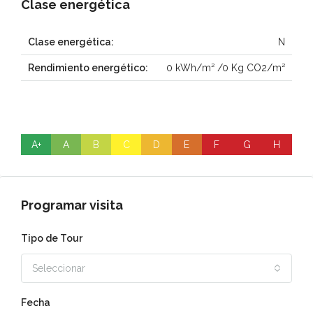
Clase energética
Clase energética:
N
Rendimiento energético:
0 kWh/m² /0 Kg CO2/m²
A+
A
B
C
D
E
F
G
H
Programar visita
Tipo de Tour
Seleccionar
Fecha