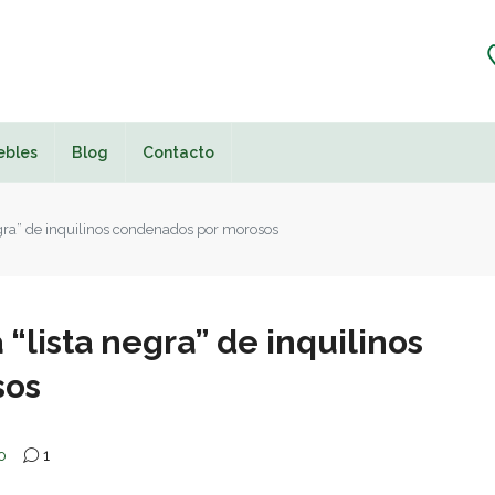
ebles
Blog
Contacto
egra” de inquilinos condenados por morosos
 “lista negra” de inquilinos
sos
o
1