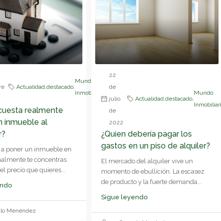
22
Mundo
re
Actualidad
,
destacado
,
de
Inmobiliario
Mundo
julio
Actualidad
,
destacado
,
Inmobiliar
cuesta realmente
de
n inmueble al
2022
r?
¿Quien debería pagar los
gastos en un piso de alquiler?
 a poner un inmueble en
malmente te concentras
El mercado del alquiler vive un
l precio que quieres...
momento de ebullición. La escasez
de producto y la fuerte demanda...
endo
Sigue leyendo
alo Menéndez