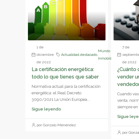
1 de
7 de
Mundo
diciembre
Actualidad
,
destacado
,
septiemb
Inmobiliario
de 2022
de 2022
La certificación energética:
¿Cuánto 
todo lo que tienes que saber
vender u
vendedo
Normativa actual para la certificación
energética: el Real Decreto
Cuando vas
3090/2021 La Unión Europea...
venta, nor
siempre en e
Sigue leyendo
Sigue ley
por Gonzalo Menéndez
por Gonz