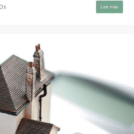
1
Lee mas